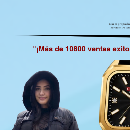
Marca propieda
Servicio De At
"¡Más de 10800
ventas exito