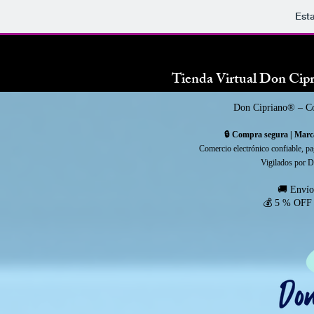
Est
Tienda Virtual Don Cip
Don Cipriano® – Co
🔒 Compra segura | Mar
Comercio electrónico confiable, p
Vigilados por 
🚚 Envío
💰 5 % OFF 