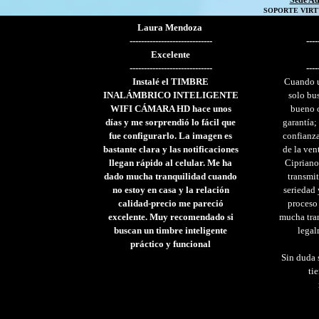
Sede Ad
SOPORTE VIRT
Laura Mendoza
-----------------------------
----
Excelente
-----------------------------
----
Instalé el TIMBRE
Cuando u
INALÁMBRICO INTELIGENTE
solo bu
WIFI CÁMARA HD hace unos
bueno 
días y me sorprendió lo fácil que
garantía;
fue configurarlo. La imagen es
confianza
bastante clara y las notificaciones
de la ven
llegan rápido al celular. Me ha
Cipriano
dado mucha tranquilidad cuando
transmit
no estoy en casa y la relación
seriedad
calidad-precio me pareció
proceso
excelente. Muy recomendado si
mucha tra
buscan un timbre inteligente
legal
práctico y funcional
Sin duda 
ti