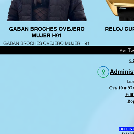
GABAN BROCHES OVEJERO
RELOJ CUR
MUJER H91
GABAN BROCHES OVEJERO MUJER H91
Ver To
C
Adminis
Lune
Cra 10 # 97
Edif
Bo
OFICIN